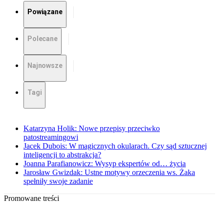
Powiązane
Polecane
Najnowsze
Tagi
Katarzyna Holik: Nowe przepisy przeciwko
patostreamingowi
Jacek Dubois: W magicznych okularach. Czy sąd sztucznej
inteligencji to abstrakcja?
Joanna Parafianowicz: Wysyp ekspertów od… życia
Jarosław Gwizdak: Ustne motywy orzeczenia ws. Żaka
spełniły swoje zadanie
Promowane treści