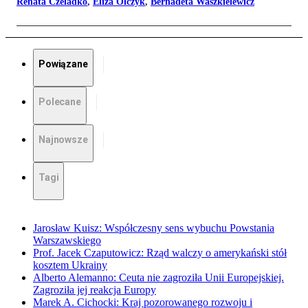
Renata Czeladko
,
Eliza Olczyk
,
Bernadeta Waszkielewicz
Powiązane
Polecane
Najnowsze
Tagi
Jarosław Kuisz: Współczesny sens wybuchu Powstania
Warszawskiego
Prof. Jacek Czaputowicz: Rząd walczy o amerykański stół
kosztem Ukrainy
Alberto Alemanno: Ceuta nie zagroziła Unii Europejskiej.
Zagroziła jej reakcja Europy
Marek A. Cichocki: Kraj pozorowanego rozwoju i