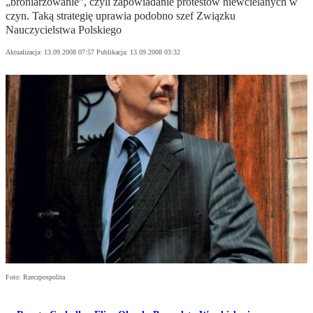
„broniarzowanie”, czyli zapowiadanie protestów niewcielanych w
czyn. Taką strategię uprawia podobno szef Związku
Nauczycielstwa Polskiego
Aktualizacja:
13.09.2008 07:57
Publikacja:
13.09.2008 03:32
Foto: Rzeczpospolita