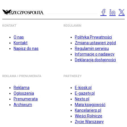
KONTAKT
REGULAMIN
O nas
Polityka Prywatności
Kontakt
Zmiana ustawień zgód
Napisz do nas
Regulamin serwisu
Informacje o nadawcy
Deklaracja dostępności
REKLAMA I PRENUMERATA
PARTNERZY
Reklama
E-kiosk.pl
Ogłoszenia
E-gazety.pl
Prenumerata
Nexto.pl
Archiwum
Mała księgowość
Kancelarierp.pl
Wieści Rolnicze
Życie Warszawy