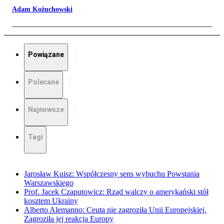
Adam Kożuchowski
Powiązane
Polecane
Najnowsze
Tagi
Jarosław Kuisz: Współczesny sens wybuchu Powstania
Warszawskiego
Prof. Jacek Czaputowicz: Rząd walczy o amerykański stół
kosztem Ukrainy
Alberto Alemanno: Ceuta nie zagroziła Unii Europejskiej.
Zagroziła jej reakcja Europy