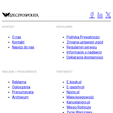
KONTAKT
REGULAMIN
O nas
Polityka Prywatności
Kontakt
Zmiana ustawień zgód
Napisz do nas
Regulamin serwisu
Informacje o nadawcy
Deklaracja dostępności
REKLAMA I PRENUMERATA
PARTNERZY
Reklama
E-kiosk.pl
Ogłoszenia
E-gazety.pl
Prenumerata
Nexto.pl
Archiwum
Mała księgowość
Kancelarierp.pl
Wieści Rolnicze
Życie Warszawy