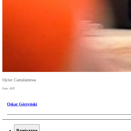
Ojciec Cantalamessa
Foto: AFP
Oskar Górzyński
Powiązane