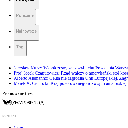
Polecane
Najnowsze
Tagi
Jarosław Kuisz: Współczesny sens wybuchu Powstania Warsz
Prof. Jacek Czaputowicz: Rząd walczy o amerykański stół kos
Alberto Alemanno: Ceuta nie zagroziła Unii Europejskiej. Zagro
Marek A. Cichocki: Kraj pozorowanego rozwoju i amatorskiej 
Promowane treści
KONTAKT
O nas