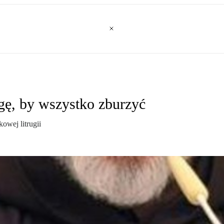
gę, by wszystko zburzyć
owej litrugii