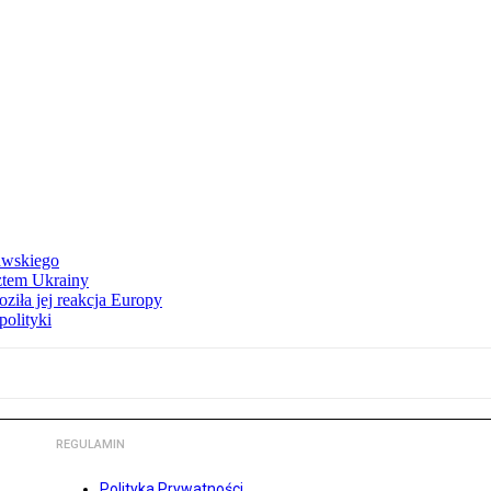
awskiego
ztem Ukrainy
ziła jej reakcja Europy
polityki
REGULAMIN
Polityka Prywatności