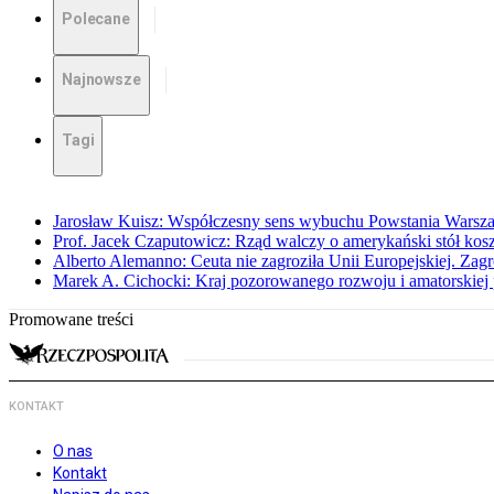
Polecane
Najnowsze
Tagi
Jarosław Kuisz: Współczesny sens wybuchu Powstania Warsz
Prof. Jacek Czaputowicz: Rząd walczy o amerykański stół kos
Alberto Alemanno: Ceuta nie zagroziła Unii Europejskiej. Zagro
Marek A. Cichocki: Kraj pozorowanego rozwoju i amatorskiej 
Promowane treści
KONTAKT
O nas
Kontakt