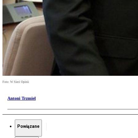
Foto: W Sieci Opinii
Antoni Trzmiel
Powiązane