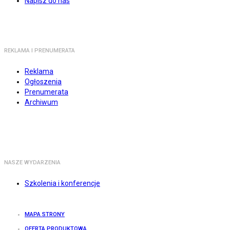
Napisz do nas
REKLAMA I PRENUMERATA
Reklama
Ogłoszenia
Prenumerata
Archiwum
NASZE WYDARZENIA
Szkolenia i konferencje
MAPA STRONY
OFERTA PRODUKTOWA