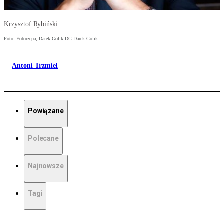
Krzysztof Rybiński
Foto: Fotorzepa, Darek Golik DG Darek Golik
Antoni Trzmiel
Powiązane
Polecane
Najnowsze
Tagi