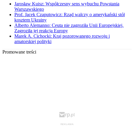
Jarosław Kuisz: Współczesny sens wybuchu Powstania
Warszawskiego
Prof. Jacek Czaputowicz: Rząd walczy o amerykański stół
kosztem Ukrainy
Alberto Alemanno: Ceuta nie zagroziła Unii Europejskiej.
Zagroziła jej reakcja Europy
Marek A. Cichocki: Kraj pozorowanego rozwoju i
amatorskiej polityki
Promowane treści