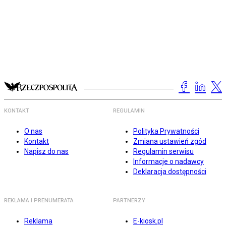
KONTAKT
REGULAMIN
O nas
Polityka Prywatności
Kontakt
Zmiana ustawień zgód
Napisz do nas
Regulamin serwisu
Informacje o nadawcy
Deklaracja dostępności
REKLAMA I PRENUMERATA
PARTNERZY
Reklama
E-kiosk.pl