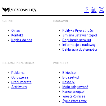
KONTAKT
REGULAMIN
O nas
Polityka Prywatności
Kontakt
Zmiana ustawień zgód
Napisz do nas
Regulamin serwisu
Informacje o nadawcy
Deklaracja dostępności
REKLAMA I PRENUMERATA
PARTNERZY
Reklama
E-kiosk.pl
Ogłoszenia
E-gazety.pl
Prenumerata
Nexto.pl
Archiwum
Mała księgowość
Kancelarierp.pl
Wieści Rolnicze
Życie Warszawy