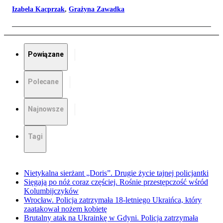
Izabela Kacprzak
,
Grażyna Zawadka
Powiązane
Polecane
Najnowsze
Tagi
Nietykalna sierżant „Doris”. Drugie życie tajnej policjantki
Sięgają po nóż coraz częściej. Rośnie przestępczość wśród
Kolumbijczyków
Wrocław. Policja zatrzymała 18-letniego Ukraińca, który
zaatakował nożem kobietę
Brutalny atak na Ukrainkę w Gdyni. Policja zatrzymała