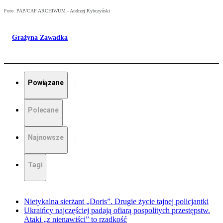
Foto: PAP/CAF ARCHIWUM - Andrzej Rybczyński
Grażyna Zawadka
Powiązane
Polecane
Najnowsze
Tagi
Nietykalna sierżant „Doris”. Drugie życie tajnej policjantki
Ukraińcy najczęściej padają ofiarą pospolitych przestępstw.
Ataki „z nienawiści” to rzadkość