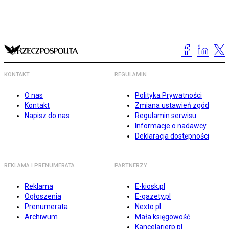
KONTAKT
REGULAMIN
O nas
Polityka Prywatności
Kontakt
Zmiana ustawień zgód
Napisz do nas
Regulamin serwisu
Informacje o nadawcy
Deklaracja dostępności
REKLAMA I PRENUMERATA
PARTNERZY
Reklama
E-kiosk.pl
Ogłoszenia
E-gazety.pl
Prenumerata
Nexto.pl
Archiwum
Mała księgowość
Kancelarierp.pl