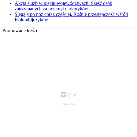
Akcja służb w pięciu województwach. Sześć osób
zatrzymanych za przemyt narkotyków
Sięgają po nóż coraz częściej. Rośnie przestępczość wśród
Kolumbijczyków
Promowane treści