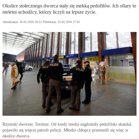
Okolice stołecznego dworca stały się mekką pedofilów. Ich ofiary to
nieletni uchodźcy, którzy liczyli na lepsze życie.
Aktualizacja:
26.02.2016 20:12
Publikacja:
25.02.2016 17:01
Rzymski dworzec Termini. Od kiedy media nagłośniły pedofilski skandal,
pojawiło się więcej patroli policji. Młodzi chłopcy przenieśli się więc w
okolice dworca