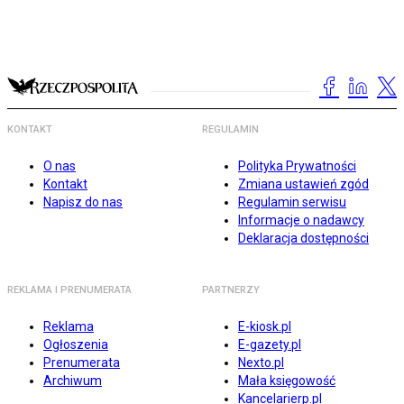
KONTAKT
REGULAMIN
O nas
Polityka Prywatności
Kontakt
Zmiana ustawień zgód
Napisz do nas
Regulamin serwisu
Informacje o nadawcy
Deklaracja dostępności
REKLAMA I PRENUMERATA
PARTNERZY
Reklama
E-kiosk.pl
Ogłoszenia
E-gazety.pl
Prenumerata
Nexto.pl
Archiwum
Mała księgowość
Kancelarierp.pl