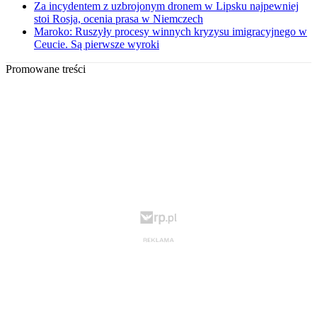
Za incydentem z uzbrojonym dronem w Lipsku najpewniej
stoi Rosja, ocenia prasa w Niemczech
Maroko: Ruszyły procesy winnych kryzysu imigracyjnego w
Ceucie. Są pierwsze wyroki
Promowane treści