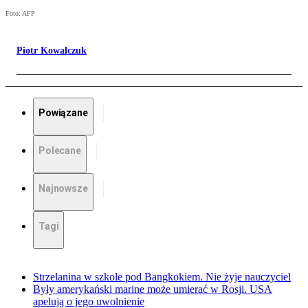
Foto: AFP
Piotr Kowalczuk
Powiązane
Polecane
Najnowsze
Tagi
Strzelanina w szkole pod Bangkokiem. Nie żyje nauczyciel
Były amerykański marine może umierać w Rosji. USA
apelują o jego uwolnienie