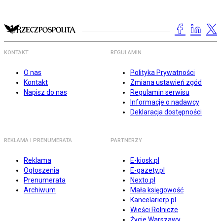
KONTAKT
REGULAMIN
O nas
Polityka Prywatności
Kontakt
Zmiana ustawień zgód
Napisz do nas
Regulamin serwisu
Informacje o nadawcy
Deklaracja dostępności
REKLAMA I PRENUMERATA
PARTNERZY
Reklama
E-kiosk.pl
Ogłoszenia
E-gazety.pl
Prenumerata
Nexto.pl
Archiwum
Mała księgowość
Kancelarierp.pl
Wieści Rolnicze
Życie Warszawy