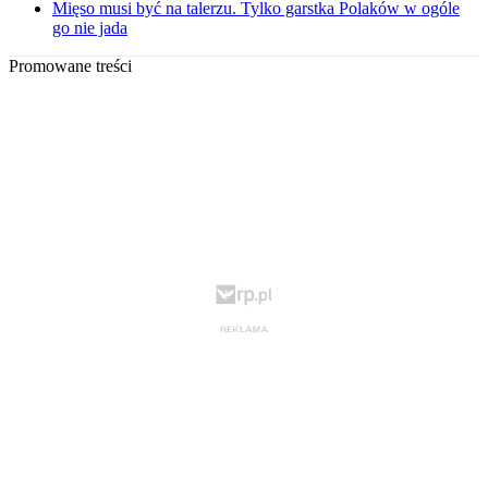
Mięso musi być na talerzu. Tylko garstka Polaków w ogóle
go nie jada
Promowane treści