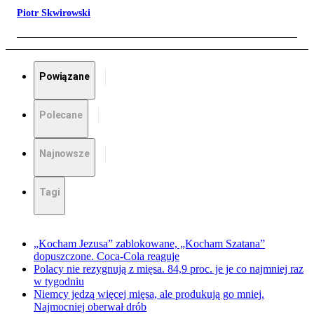
Piotr Skwirowski
Powiązane
Polecane
Najnowsze
Tagi
„Kocham Jezusa” zablokowane, „Kocham Szatana”
dopuszczone. Coca-Cola reaguje
Polacy nie rezygnują z mięsa. 84,9 proc. je je co najmniej raz
w tygodniu
Niemcy jedzą więcej mięsa, ale produkują go mniej.
Najmocniej oberwał drób