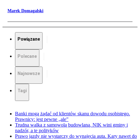
Marek Domagalski
Powiązane
Polecane
Najnowsze
Tagi
Banki mogą żądać od klientów skanu dowodu osobistego.
Prawnicy: jest pewne „ale”
Trudna walka z samowolą budowlaną. NIK wini gminy i
nadzór, a te polityków
Prawo jazdy nie wystarczy do wynajęcia auta. Kary nawet do