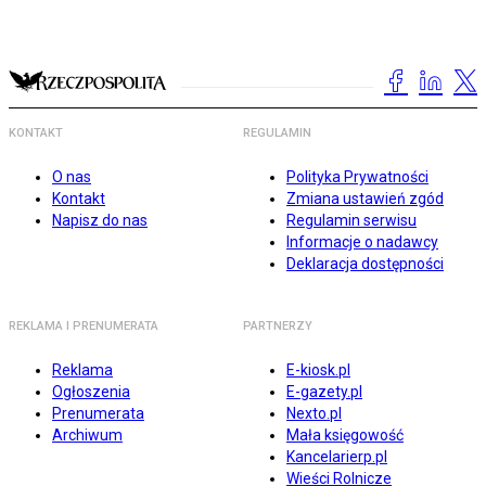
KONTAKT
REGULAMIN
O nas
Polityka Prywatności
Kontakt
Zmiana ustawień zgód
Napisz do nas
Regulamin serwisu
Informacje o nadawcy
Deklaracja dostępności
REKLAMA I PRENUMERATA
PARTNERZY
Reklama
E-kiosk.pl
Ogłoszenia
E-gazety.pl
Prenumerata
Nexto.pl
Archiwum
Mała księgowość
Kancelarierp.pl
Wieści Rolnicze