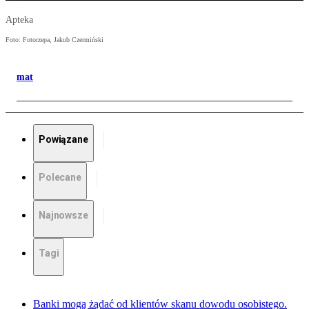
Apteka
Foto: Fotorzepa, Jakub Czermiński
mat
Powiązane
Polecane
Najnowsze
Tagi
Banki mogą żądać od klientów skanu dowodu osobistego.