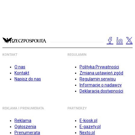
KONTAKT
REGULAMIN
O nas
Polityka Prywatności
Kontakt
Zmiana ustawień zgód
Napisz do nas
Regulamin serwisu
Informacje o nadawcy
Deklaracja dostępności
REKLAMA I PRENUMERATA
PARTNERZY
Reklama
E-kiosk.pl
Ogłoszenia
E-gazety.pl
Prenumerata
Nexto.pl