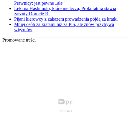
Prawnicy: jest pewne „ale”
Leki na Hashimoto, które nie leczą. Prokuratura stawia
zarzuty Dorocie R.
Pijani kierowcy z zakazem prowadzenia pójdą za kratki
Mniej osób za kratami niż za PiS, ale znów przybywa
więźniów
Promowane treści