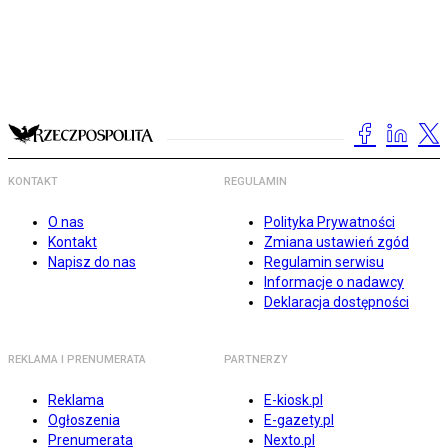
KONTAKT
REGULAMIN
O nas
Polityka Prywatności
Kontakt
Zmiana ustawień zgód
Napisz do nas
Regulamin serwisu
Informacje o nadawcy
Deklaracja dostępności
REKLAMA I PRENUMERATA
PARTNERZY
Reklama
E-kiosk.pl
Ogłoszenia
E-gazety.pl
Prenumerata
Nexto.pl