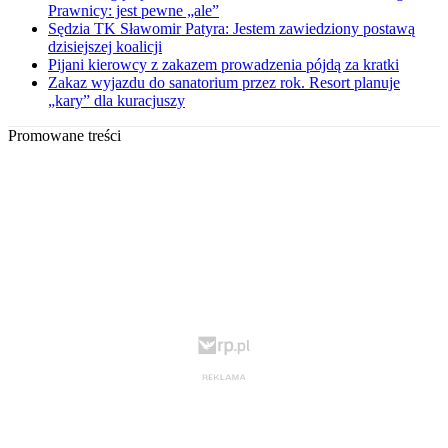
Prawnicy: jest pewne „ale”
Sędzia TK Sławomir Patyra: Jestem zawiedziony postawą
dzisiejszej koalicji
Pijani kierowcy z zakazem prowadzenia pójdą za kratki
Zakaz wyjazdu do sanatorium przez rok. Resort planuje
„kary” dla kuracjuszy
Promowane treści