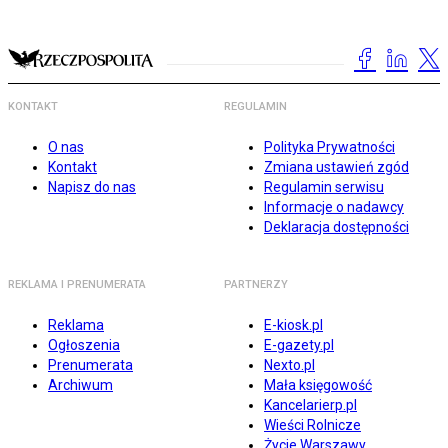
KONTAKT
REGULAMIN
O nas
Polityka Prywatności
Kontakt
Zmiana ustawień zgód
Napisz do nas
Regulamin serwisu
Informacje o nadawcy
Deklaracja dostępności
REKLAMA I PRENUMERATA
PARTNERZY
Reklama
E-kiosk.pl
Ogłoszenia
E-gazety.pl
Prenumerata
Nexto.pl
Archiwum
Mała księgowość
Kancelarierp.pl
Wieści Rolnicze
Życie Warszawy