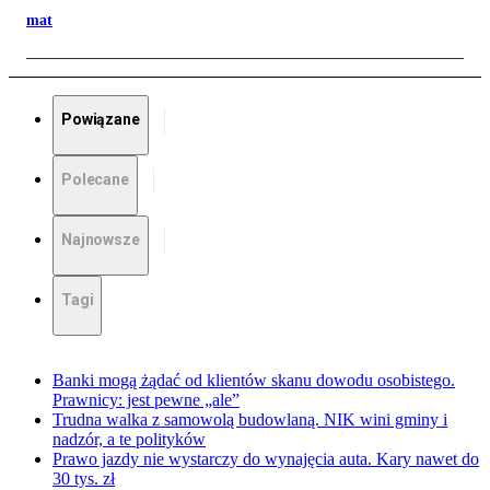
mat
Powiązane
Polecane
Najnowsze
Tagi
Banki mogą żądać od klientów skanu dowodu osobistego.
Prawnicy: jest pewne „ale”
Trudna walka z samowolą budowlaną. NIK wini gminy i
nadzór, a te polityków
Prawo jazdy nie wystarczy do wynajęcia auta. Kary nawet do
30 tys. zł