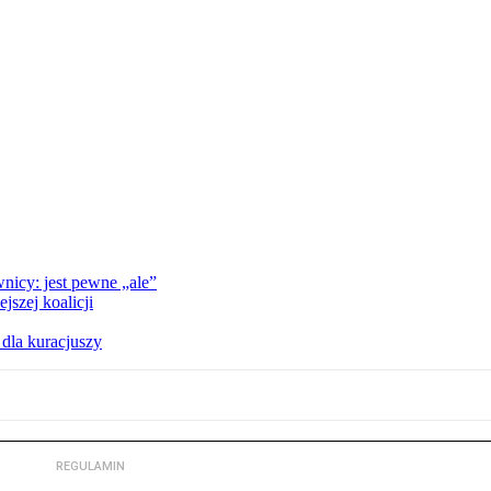
nicy: jest pewne „ale”
szej koalicji
 dla kuracjuszy
REGULAMIN