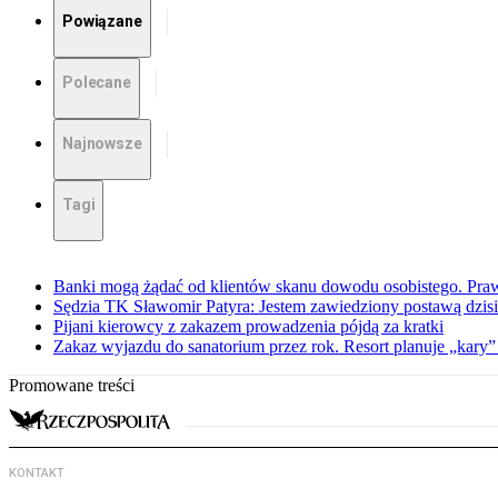
Powiązane
Polecane
Najnowsze
Tagi
Banki mogą żądać od klientów skanu dowodu osobistego. Praw
Sędzia TK Sławomir Patyra: Jestem zawiedziony postawą dzisiej
Pijani kierowcy z zakazem prowadzenia pójdą za kratki
Zakaz wyjazdu do sanatorium przez rok. Resort planuje „kary”
Promowane treści
KONTAKT