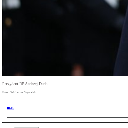
Prezydent RP Andrzej Duda
Foto: PAP/Leszek Szymański
mat