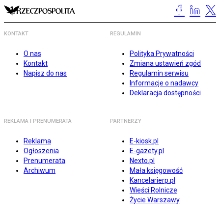
KONTAKT
REGULAMIN
O nas
Polityka Prywatności
Kontakt
Zmiana ustawień zgód
Napisz do nas
Regulamin serwisu
Informacje o nadawcy
Deklaracja dostępności
REKLAMA I PRENUMERATA
PARTNERZY
Reklama
E-kiosk.pl
Ogłoszenia
E-gazety.pl
Prenumerata
Nexto.pl
Archiwum
Mała księgowość
Kancelarierp.pl
Wieści Rolnicze
Życie Warszawy