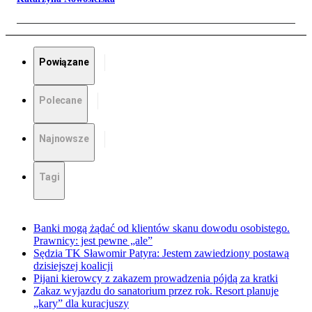
Powiązane
Polecane
Najnowsze
Tagi
Banki mogą żądać od klientów skanu dowodu osobistego.
Prawnicy: jest pewne „ale”
Sędzia TK Sławomir Patyra: Jestem zawiedziony postawą
dzisiejszej koalicji
Pijani kierowcy z zakazem prowadzenia pójdą za kratki
Zakaz wyjazdu do sanatorium przez rok. Resort planuje
„kary” dla kuracjuszy