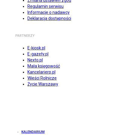
Zmiana ustawień zgód
Regulamin serwisu
Informacje o nadawcy
Deklaracja dostępności
PARTNERZY
E-kiosk.pl
E-gazety.pl
Nexto.pl
Mała księgowość
Kancelarierp.pl
Wieści Rolnicze
Życie Warszawy
KALENDARIUM