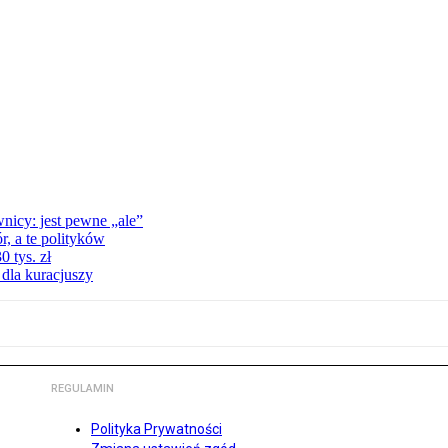
nicy: jest pewne „ale”
, a te polityków
 tys. zł
 dla kuracjuszy
REGULAMIN
Polityka Prywatności