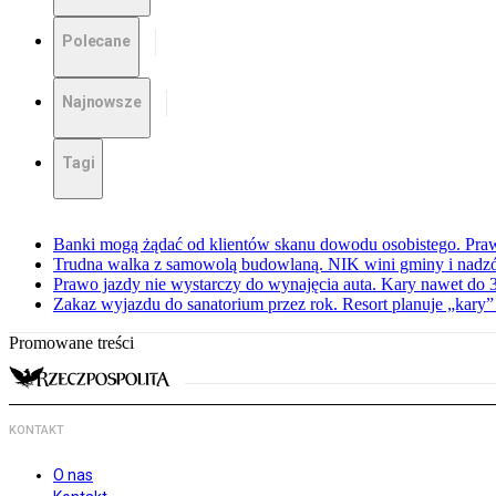
Polecane
Najnowsze
Tagi
Banki mogą żądać od klientów skanu dowodu osobistego. Praw
Trudna walka z samowolą budowlaną. NIK wini gminy i nadzór
Prawo jazdy nie wystarczy do wynajęcia auta. Kary nawet do 30
Zakaz wyjazdu do sanatorium przez rok. Resort planuje „kary”
Promowane treści
KONTAKT
O nas