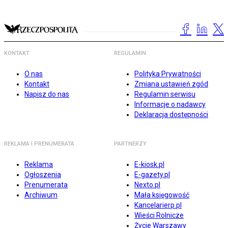
KONTAKT
REGULAMIN
O nas
Polityka Prywatności
Kontakt
Zmiana ustawień zgód
Napisz do nas
Regulamin serwisu
Informacje o nadawcy
Deklaracja dostępności
REKLAMA I PRENUMERATA
PARTNERZY
Reklama
E-kiosk.pl
Ogłoszenia
E-gazety.pl
Prenumerata
Nexto.pl
Archiwum
Mała księgowość
Kancelarierp.pl
Wieści Rolnicze
Życie Warszawy