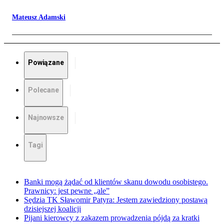
Mateusz Adamski
Powiązane
Polecane
Najnowsze
Tagi
Banki mogą żądać od klientów skanu dowodu osobistego.
Prawnicy: jest pewne „ale”
Sędzia TK Sławomir Patyra: Jestem zawiedziony postawą
dzisiejszej koalicji
Pijani kierowcy z zakazem prowadzenia pójdą za kratki