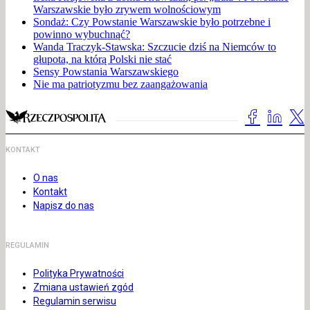
Warszawskie było zrywem wolnościowym
Sondaż: Czy Powstanie Warszawskie było potrzebne i
powinno wybuchnąć?
Wanda Traczyk-Stawska: Szczucie dziś na Niemców to
głupota, na którą Polski nie stać
Sensy Powstania Warszawskiego
Nie ma patriotyzmu bez zaangażowania
KONTAKT
O nas
Kontakt
Napisz do nas
REGULAMIN
Polityka Prywatności
Zmiana ustawień zgód
Regulamin serwisu