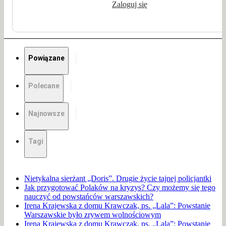
Zaloguj się
Powiązane
Polecane
Najnowsze
Tagi
Nietykalna sierżant „Doris”. Drugie życie tajnej policjantki
Jak przygotować Polaków na kryzys? Czy możemy się tego
nauczyć od powstańców warszawskich?
Irena Krajewska z domu Krawczak, ps. „Lala”: Powstanie
Warszawskie było zrywem wolnościowym
Irena Krajewska z domu Krawczak, ps. „Lala”: Powstanie