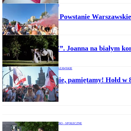
SPOŁECZEŃSTWO
Sondaż: Powstanie Warszawskie
OPERA
„D’ARC”. Joanna na białym ko
POWSTANIE WARSZAWSKIE
Powstanie, pamiętamy! Hołd w 
OPINIE POLITYCZNO - SPOŁECZNE