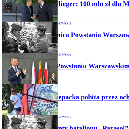
Estera Flieger: 100 mln zł dla
POWSTANIE WARSZAWSKIE
80. rocznica Powstania Warsza
POWSTANIE WARSZAWSKIE
Duda o Powstaniu Warszawskim: 
SPOŁECZEŃSTWO
Zofia Klepacka pobita przez 
POWSTANIE WARSZAWSKIE
Dokumenty batalionu „Parasol”