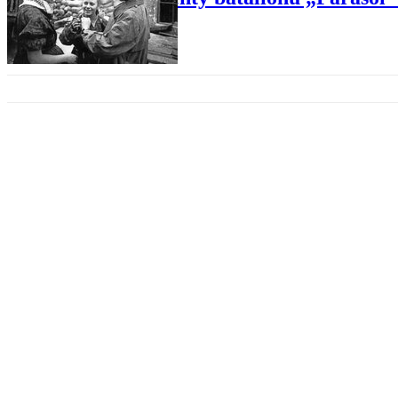
POWSTANIE WARSZAWSKIE
80 lat temu wybuchło Powstani
WOJSKO
Filmowe opowieści o weteranach
POWSTANIE WARSZAWSKIE
Rocznica Powstania Warszawski