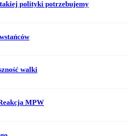
akiej polityki potrzebujemy
owstańców
szność walki
? Reakcja MPW
ego