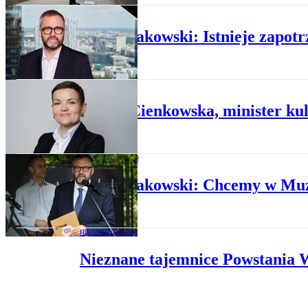
HISTORIA POLSKI
Jan Ołdakowski: Istnieje zapotr
POLITYKA
Marta Cienkowska, minister ku
SPOŁECZEŃSTWO
Jan Ołdakowski: Chcemy w Muze
HISTORIA POLSKI
Nieznane tajemnice Powstania 