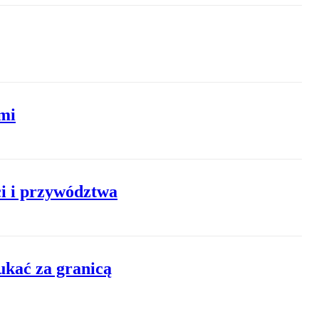
mi
i i przywództwa
ukać za granicą