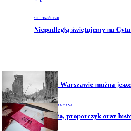
SPOŁECZEŃSTWO
Niepodległą świętujemy na Cyta
HISTORIA
Gdzie w Warszawie można jeszcz
POWSTANIE WARSZAWSKIE
Kenkarta, proporczyk oraz his