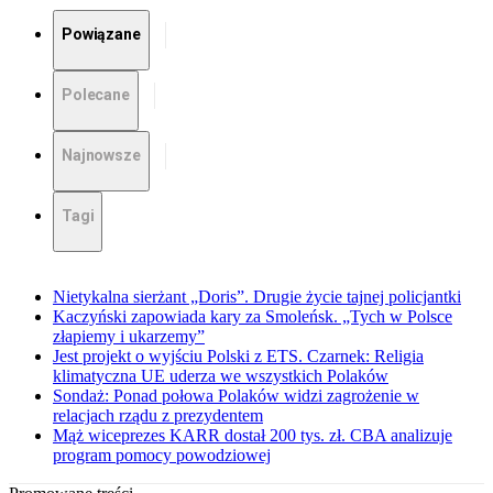
Powiązane
Polecane
Najnowsze
Tagi
Nietykalna sierżant „Doris”. Drugie życie tajnej policjantki
Kaczyński zapowiada kary za Smoleńsk. „Tych w Polsce
złapiemy i ukarzemy”
Jest projekt o wyjściu Polski z ETS. Czarnek: Religia
klimatyczna UE uderza we wszystkich Polaków
Sondaż: Ponad połowa Polaków widzi zagrożenie w
relacjach rządu z prezydentem
Mąż wiceprezes KARR dostał 200 tys. zł. CBA analizuje
program pomocy powodziowej