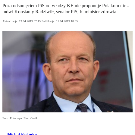
Poza odsunięciem PiS od władzy KE nie proponuje Polakom nic -
mówi Konstanty Radziwiłł, senator PiS, b. minister zdrowia.
Aktualizacja:
13.04.2019 07:15
Publikacja:
11.04.2019 18:05
Foto: Fotorzepa, Piotr Guzik
Michał Kolanko