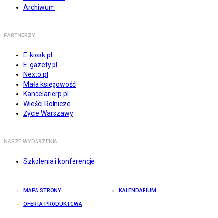
Archiwum
PARTNERZY
E-kiosk.pl
E-gazety.pl
Nexto.pl
Mała księgowość
Kancelarierp.pl
Wieści Rolnicze
Życie Warszawy
NASZE WYDARZENIA
Szkolenia i konferencje
MAPA STRONY
KALENDARIUM
OFERTA PRODUKTOWA