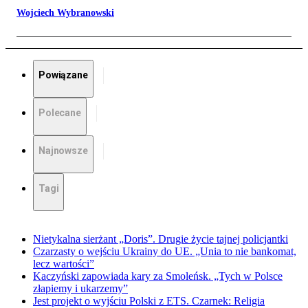
Wojciech Wybranowski
Powiązane
Polecane
Najnowsze
Tagi
Nietykalna sierżant „Doris”. Drugie życie tajnej policjantki
Czarzasty o wejściu Ukrainy do UE. „Unia to nie bankomat,
lecz wartości”
Kaczyński zapowiada kary za Smoleńsk. „Tych w Polsce
złapiemy i ukarzemy”
Jest projekt o wyjściu Polski z ETS. Czarnek: Religia