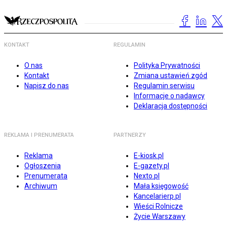
KONTAKT
REGULAMIN
O nas
Polityka Prywatności
Kontakt
Zmiana ustawień zgód
Napisz do nas
Regulamin serwisu
Informacje o nadawcy
Deklaracja dostępności
REKLAMA I PRENUMERATA
PARTNERZY
Reklama
E-kiosk.pl
Ogłoszenia
E-gazety.pl
Prenumerata
Nexto.pl
Archiwum
Mała księgowość
Kancelarierp.pl
Wieści Rolnicze
Życie Warszawy