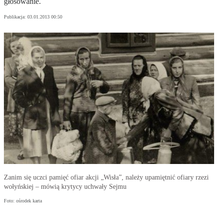
głosowanie.
Publikacja:
03.01.2013 00:50
Zanim się uczci pamięć ofiar akcji „Wisła”, należy upamiętnić ofiary rzezi
wołyńskiej – mówią krytycy uchwały Sejmu
Foto: ośrodek karta