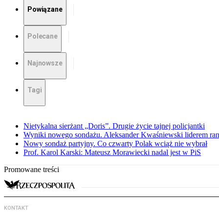
Powiązane
Polecane
Najnowsze
Tagi
Nietykalna sierżant „Doris”. Drugie życie tajnej policjantki
Wyniki nowego sondażu. Aleksander Kwaśniewski liderem ra
Nowy sondaż partyjny. Co czwarty Polak wciąż nie wybrał
Prof. Karol Karski: Mateusz Morawiecki nadal jest w PiS
Promowane treści
KONTAKT