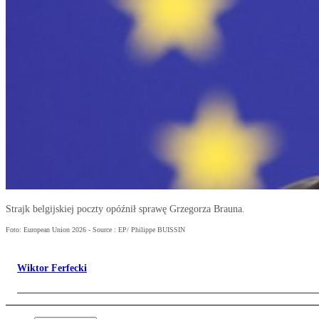
Strajk belgijskiej poczty opóźnił sprawę Grzegorza Brauna.
Foto: European Union 2026 - Source : EP/ Philippe BUISSIN
Wiktor Ferfecki