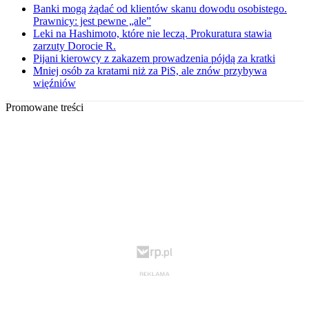
Banki mogą żądać od klientów skanu dowodu osobistego.
Prawnicy: jest pewne „ale”
Leki na Hashimoto, które nie leczą. Prokuratura stawia
zarzuty Dorocie R.
Pijani kierowcy z zakazem prowadzenia pójdą za kratki
Mniej osób za kratami niż za PiS, ale znów przybywa
więźniów
Promowane treści