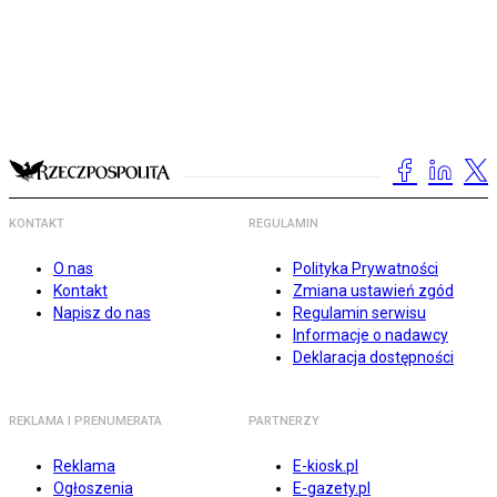
KONTAKT
REGULAMIN
O nas
Polityka Prywatności
Kontakt
Zmiana ustawień zgód
Napisz do nas
Regulamin serwisu
Informacje o nadawcy
Deklaracja dostępności
REKLAMA I PRENUMERATA
PARTNERZY
Reklama
E-kiosk.pl
Ogłoszenia
E-gazety.pl