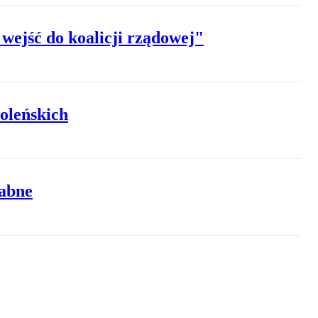
wejść do koalicji rządowej"
oleńskich
wabne