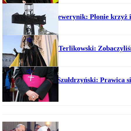
RZECZ O PRAWIE
Jakub Sewerynik: Płonie krzyż 
PLUS MINUS
Tomasz Terlikowski: Zobaczyliśm
PLUS MINUS
Michał Szułdrzyński: Prawica si
HISTORIA POLSKI