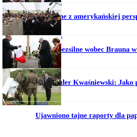
SPOŁECZEŃSTWO
Jedwabne z amerykańskiej persp
PRAWO W POLSCE
Prawo bezsilne wobec Brauna w
POLITYKA
Aleksander Kwaśniewski: Jako 
KOŚCIÓŁ
Ujawniono tajne raporty dla pa