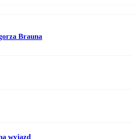
gorza Brauna
 na wyjazd