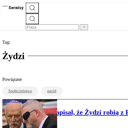
Serwisy
Tag:
Żydzi
Powiązane
Społeczeństwo
naród
SPOŁECZEŃSTWO
Grzegorz Braun napisał, że Żydzi robią z