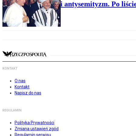
Kościół i antysemityzm. Po liśc
KONTAKT
O nas
Kontakt
Napisz do nas
REGULAMIN
Polityka Prywatności
Zmiana ustawień zgód
Regulamin serwisu