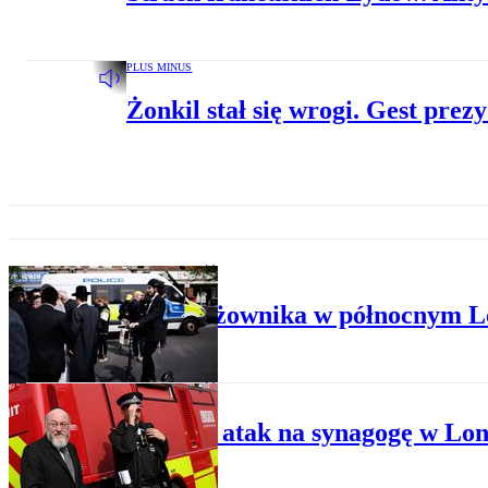
PLUS MINUS
Żonkil stał się wrogi. Gest pr
PRZESTĘPCZOŚĆ
Atak nożownika w północnym Lon
PRZESTĘPCZOŚĆ
Kolejny atak na synagogę w Lo