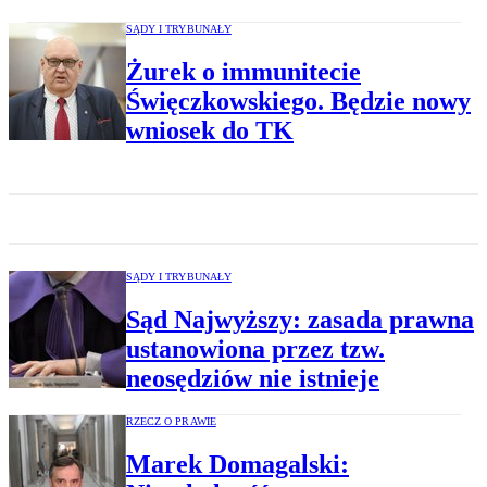
SĄDY I TRYBUNAŁY
Żurek o immunitecie
Święczkowskiego. Będzie nowy
wniosek do TK
SĄDY I TRYBUNAŁY
Sąd Najwyższy: zasada prawna
ustanowiona przez tzw.
neosędziów nie istnieje
RZECZ O PRAWIE
Marek Domagalski: