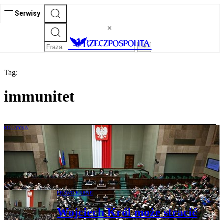
Serwisy
Tag:
immunitet
POLITYKA
Sejm uchylił immunitet posłowi
Wojciechowi Królowi. Adam Dziedzic go
zachowa
PRAWO KARNE
Wojciech Król może stracić