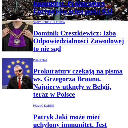
immunitet. Prokuratura
Europejska ściga posła KO
SĄDY I PROKURATURA
Dominik Czeszkiewicz: Izba
Odpowiedzialności Zawodowej
to nie sąd
POLITYKA
Prokuratury czekają na pisma
ws. Grzegorza Brauna.
Najpierw utknęły w Belgii,
teraz w Polsce
PRAWO KARNE
Patryk Jaki może mieć
uchylony immunitet. Jest