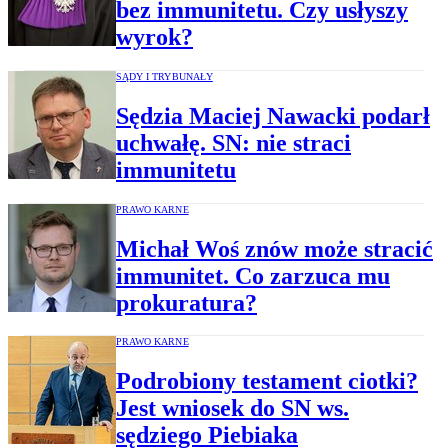
bez immunitetu. Czy usłyszy
wyrok?
SĄDY I TRYBUNAŁY
Sędzia Maciej Nawacki podarł
uchwałę. SN: nie straci
immunitetu
PRAWO KARNE
Michał Woś znów może stracić
immunitet. Co zarzuca mu
prokuratura?
PRAWO KARNE
Podrobiony testament ciotki?
Jest wniosek do SN ws.
sędziego Piebiaka