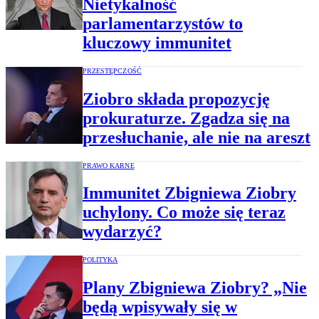
Nietykalność
parlamentarzystów to
kluczowy immunitet
PRZESTĘPCZOŚĆ
Ziobro składa propozycję
prokuraturze. Zgadza się na
przesłuchanie, ale nie na areszt
PRAWO KARNE
Immunitet Zbigniewa Ziobry
uchylony. Co może się teraz
wydarzyć?
POLITYKA
Plany Zbigniewa Ziobry? „Nie
będą wpisywały się w