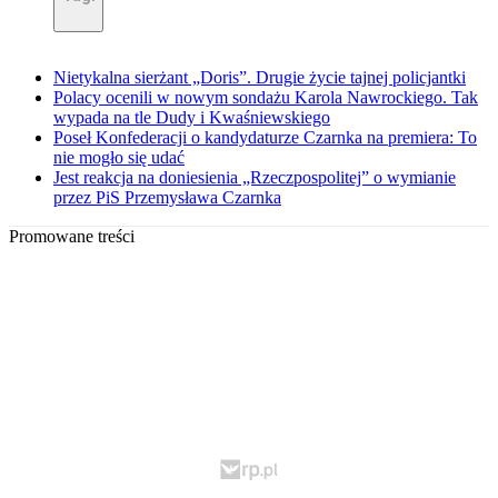
Nietykalna sierżant „Doris”. Drugie życie tajnej policjantki
Polacy ocenili w nowym sondażu Karola Nawrockiego. Tak
wypada na tle Dudy i Kwaśniewskiego
Poseł Konfederacji o kandydaturze Czarnka na premiera: To
nie mogło się udać
Jest reakcja na doniesienia „Rzeczpospolitej” o wymianie
przez PiS Przemysława Czarnka
Promowane treści