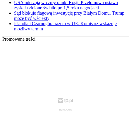
USA uderzają w czuły punkt Rosji. Przełomowa ustawa
zyskała zielone światło po 1,5 roku negocjacji
Sąd blokuje flagową inwestycję przy Białym Domu. Trump
może być wściekły
Islandia i Czarnogóra razem w UE. Komisarz wskazuje
możliwy termin
Promowane treści