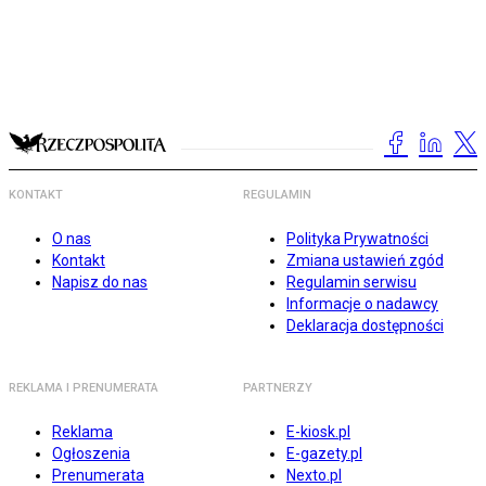
KONTAKT
REGULAMIN
O nas
Polityka Prywatności
Kontakt
Zmiana ustawień zgód
Napisz do nas
Regulamin serwisu
Informacje o nadawcy
Deklaracja dostępności
REKLAMA I PRENUMERATA
PARTNERZY
Reklama
E-kiosk.pl
Ogłoszenia
E-gazety.pl
Prenumerata
Nexto.pl