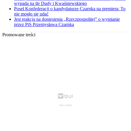
wypada na tle Dudy i Kwaśniewskiego
Poseł Konfederacji o kandydaturze Czarnka na premiera: To
nie mogło się udać
Jest reakcja na doniesienia „Rzeczpospolitej” o wymianie
przez PiS Przemysława Czarnka
Promowane treści