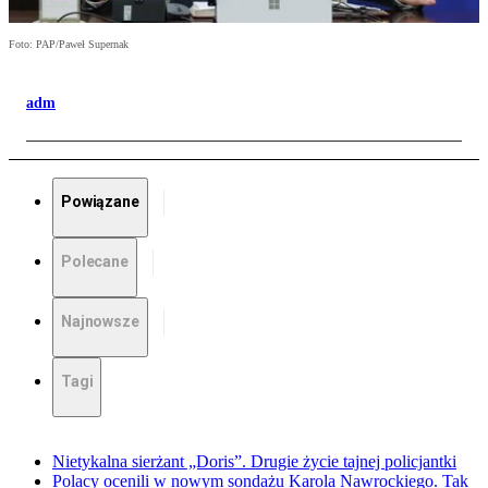
Foto: PAP/Paweł Supernak
adm
Powiązane
Polecane
Najnowsze
Tagi
Nietykalna sierżant „Doris”. Drugie życie tajnej policjantki
Polacy ocenili w nowym sondażu Karola Nawrockiego. Tak