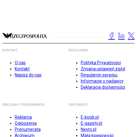
KONTAKT
REGULAMIN
O nas
Polityka Prywatności
Kontakt
Zmiana ustawień zgód
Napisz do nas
Regulamin serwisu
Informacje o nadawcy
Deklaracja dostępności
REKLAMA I PRENUMERATA
PARTNERZY
Reklama
E-kiosk.pl
Ogłoszenia
E-gazety.pl
Prenumerata
Nexto.pl
Archiwum
Mała księgowość