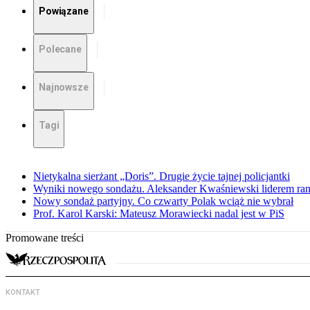
Powiązane
Polecane
Najnowsze
Tagi
Nietykalna sierżant „Doris”. Drugie życie tajnej policjantki
Wyniki nowego sondażu. Aleksander Kwaśniewski liderem ra
Nowy sondaż partyjny. Co czwarty Polak wciąż nie wybrał
Prof. Karol Karski: Mateusz Morawiecki nadal jest w PiS
Promowane treści
KONTAKT