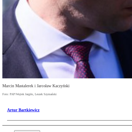
Marcin Mastalerek i Jarosław Kaczyński
Foto: PAP/Wojtek Jargiło, Leszek Szymański
Artur Bartkiewicz