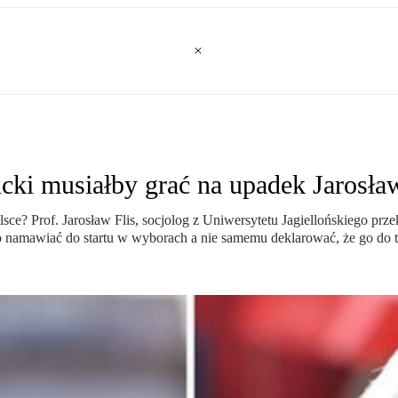
cki musiałby grać na upadek Jarosł
ce? Prof. Jarosław Flis, socjolog z Uniwersytetu Jagiellońskiego prze
 go namawiać do startu w wyborach a nie samemu deklarować, że go do 