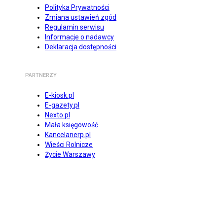
Polityka Prywatności
Zmiana ustawień zgód
Regulamin serwisu
Informacje o nadawcy
Deklaracja dostępności
PARTNERZY
E-kiosk.pl
E-gazety.pl
Nexto.pl
Mała księgowość
Kancelarierp.pl
Wieści Rolnicze
Życie Warszawy