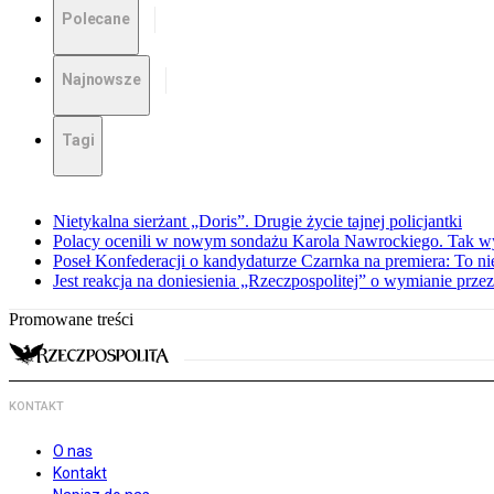
Polecane
Najnowsze
Tagi
Nietykalna sierżant „Doris”. Drugie życie tajnej policjantki
Polacy ocenili w nowym sondażu Karola Nawrockiego. Tak w
Poseł Konfederacji o kandydaturze Czarnka na premiera: To ni
Jest reakcja na doniesienia „Rzeczpospolitej” o wymianie prz
Promowane treści
KONTAKT
O nas
Kontakt