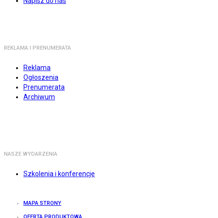
Napisz do nas
REKLAMA I PRENUMERATA
Reklama
Ogłoszenia
Prenumerata
Archiwum
NASZE WYDARZENIA
Szkolenia i konferencje
MAPA STRONY
OFERTA PRODUKTOWA