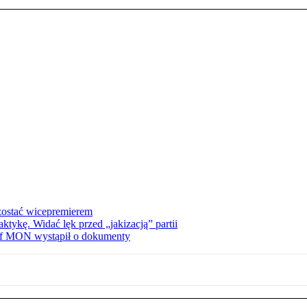
zostać wicepremierem
tykę. Widać lęk przed „jakizacją” partii
zef MON wystąpił o dokumenty