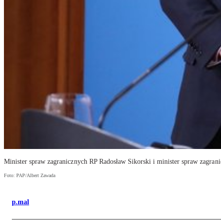
Minister spraw zagranicznych RP Radosław Sikorski i minister spraw zagran
Foto: PAP/Albert Zawada
p.mal