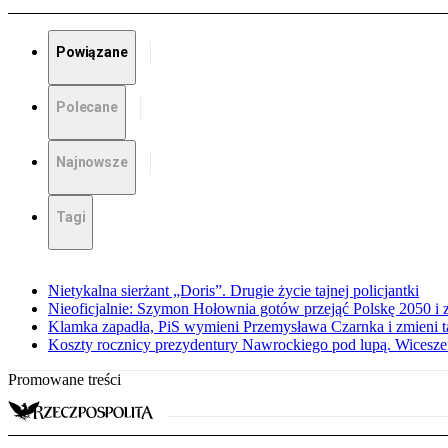
Powiązane
Polecane
Najnowsze
Tagi
Nietykalna sierżant „Doris”. Drugie życie tajnej policjantki
Nieoficjalnie: Szymon Hołownia gotów przejąć Polskę 2050 i 
Klamka zapadła, PiS wymieni Przemysława Czarnka i zmieni tak
Koszty rocznicy prezydentury Nawrockiego pod lupą. Wices
Promowane treści