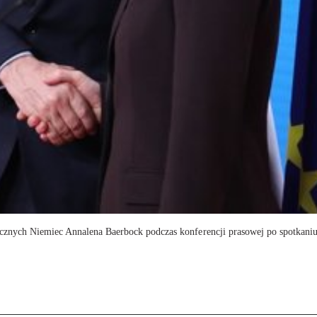
icznych Niemiec Annalena Baerbock podczas konferencji prasowej po spotkaniu