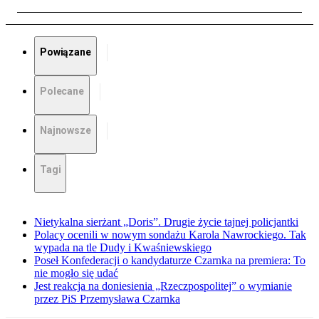
Powiązane
Polecane
Najnowsze
Tagi
Nietykalna sierżant „Doris”. Drugie życie tajnej policjantki
Polacy ocenili w nowym sondażu Karola Nawrockiego. Tak
wypada na tle Dudy i Kwaśniewskiego
Poseł Konfederacji o kandydaturze Czarnka na premiera: To
nie mogło się udać
Jest reakcja na doniesienia „Rzeczpospolitej” o wymianie
przez PiS Przemysława Czarnka