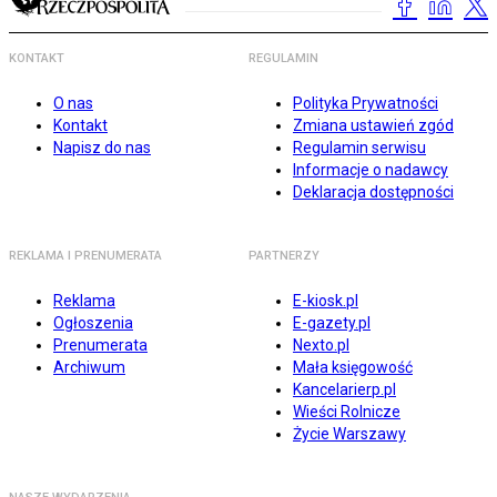
KONTAKT
REGULAMIN
O nas
Polityka Prywatności
Kontakt
Zmiana ustawień zgód
Napisz do nas
Regulamin serwisu
Informacje o nadawcy
Deklaracja dostępności
REKLAMA I PRENUMERATA
PARTNERZY
Reklama
E-kiosk.pl
Ogłoszenia
E-gazety.pl
Prenumerata
Nexto.pl
Archiwum
Mała księgowość
Kancelarierp.pl
Wieści Rolnicze
Życie Warszawy