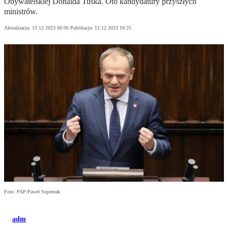
Obywatelskiej Donalda Tuska. Oto kandydatury przyszłych
ministrów.
Aktualizacja:
13.12.2023 06:06
Publikacja:
12.12.2023 10:25
Foto: PAP/Paweł Supernak
adm