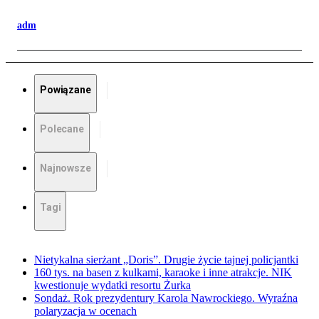
adm
Powiązane
Polecane
Najnowsze
Tagi
Nietykalna sierżant „Doris”. Drugie życie tajnej policjantki
160 tys. na basen z kulkami, karaoke i inne atrakcje. NIK
kwestionuje wydatki resortu Żurka
Sondaż. Rok prezydentury Karola Nawrockiego. Wyraźna
polaryzacja w ocenach