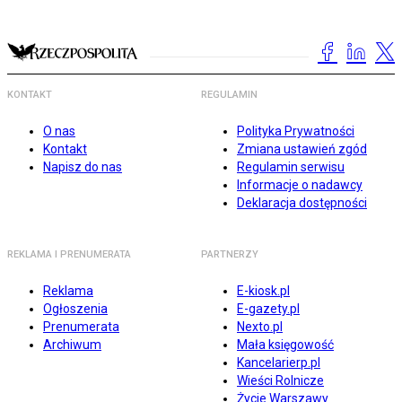
KONTAKT
REGULAMIN
O nas
Polityka Prywatności
Kontakt
Zmiana ustawień zgód
Napisz do nas
Regulamin serwisu
Informacje o nadawcy
Deklaracja dostępności
REKLAMA I PRENUMERATA
PARTNERZY
Reklama
E-kiosk.pl
Ogłoszenia
E-gazety.pl
Prenumerata
Nexto.pl
Archiwum
Mała księgowość
Kancelarierp.pl
Wieści Rolnicze
Życie Warszawy