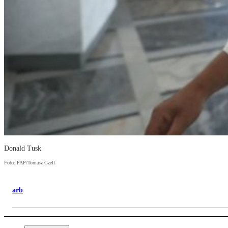
Donald Tusk
Foto: PAP/Tomasz Gzell
arb