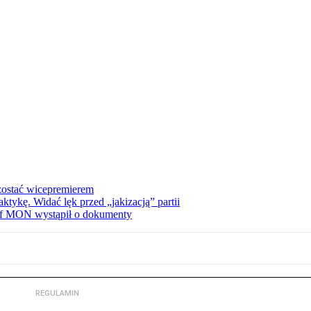
zostać wicepremierem
tykę. Widać lęk przed „jakizacją” partii
zef MON wystąpił o dokumenty
REGULAMIN