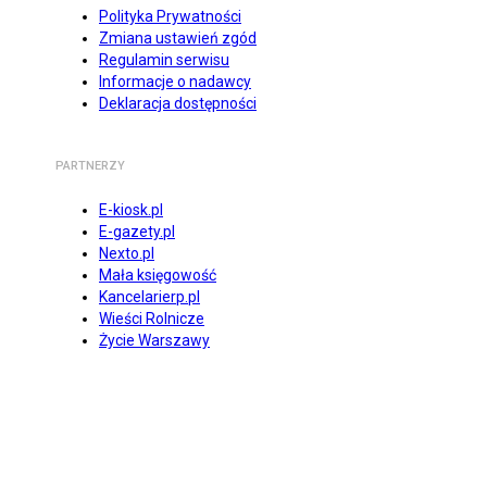
Polityka Prywatności
Zmiana ustawień zgód
Regulamin serwisu
Informacje o nadawcy
Deklaracja dostępności
PARTNERZY
E-kiosk.pl
E-gazety.pl
Nexto.pl
Mała księgowość
Kancelarierp.pl
Wieści Rolnicze
Życie Warszawy