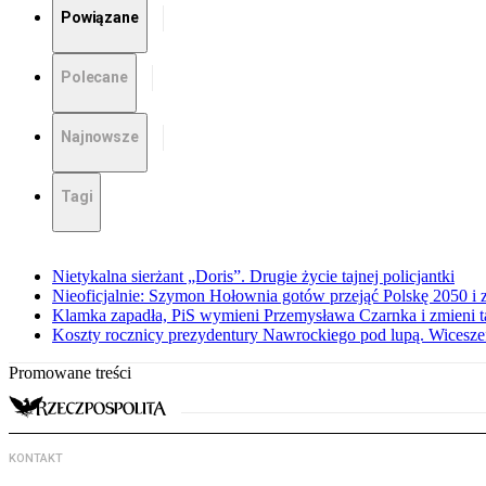
Powiązane
Polecane
Najnowsze
Tagi
Nietykalna sierżant „Doris”. Drugie życie tajnej policjantki
Nieoficjalnie: Szymon Hołownia gotów przejąć Polskę 2050 i 
Klamka zapadła, PiS wymieni Przemysława Czarnka i zmieni tak
Koszty rocznicy prezydentury Nawrockiego pod lupą. Wices
Promowane treści
KONTAKT