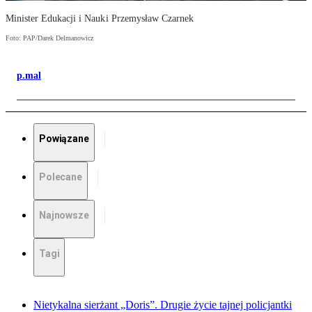
Minister Edukacji i Nauki Przemysław Czarnek
Foto: PAP/Darek Delmanowicz
p.mal
Powiązane
Polecane
Najnowsze
Tagi
Nietykalna sierżant „Doris”. Drugie życie tajnej policjantki