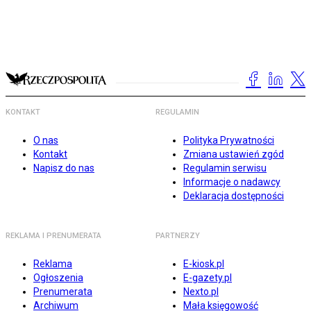
KONTAKT
REGULAMIN
O nas
Polityka Prywatności
Kontakt
Zmiana ustawień zgód
Napisz do nas
Regulamin serwisu
Informacje o nadawcy
Deklaracja dostępności
REKLAMA I PRENUMERATA
PARTNERZY
Reklama
E-kiosk.pl
Ogłoszenia
E-gazety.pl
Prenumerata
Nexto.pl
Archiwum
Mała księgowość