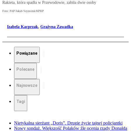
Rakieta, która spadła w Przewodowie, zabiła dwie osoby
Foto: PAP/Jakub Szymczuk/KPRP
Izabela Kacprzak
,
Grażyna Zawadka
Powiązane
Polecane
Najnowsze
Tagi
Nietykalna sierżant „Doris”. Drugie życie tajnej policjantki
Nowy sondaż. Większość Polaków źle ocenia rządy Donalda