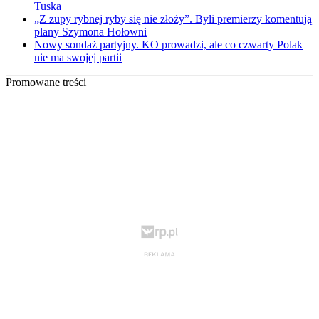
Tuska
„Z zupy rybnej ryby się nie złoży”. Byli premierzy komentują
plany Szymona Hołowni
Nowy sondaż partyjny. KO prowadzi, ale co czwarty Polak
nie ma swojej partii
Promowane treści