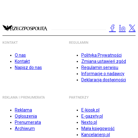
KONTAKT
REGULAMIN
O nas
Polityka Prywatności
Kontakt
Zmiana ustawień zgód
Napisz do nas
Regulamin serwisu
Informacje o nadawcy
Deklaracja dostępności
REKLAMA I PRENUMERATA
PARTNERZY
Reklama
E-kiosk.pl
Ogłoszenia
E-gazety.pl
Prenumerata
Nexto.pl
Archiwum
Mała księgowość
Kancelarierp.pl