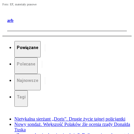
Foto: EP, materiały prasowe
arb
Powiązane
Polecane
Najnowsze
Tagi
Nietykalna sierżant „Doris”. Drugie życie tajnej policjantki
Nowy sondaż. Większość Polaków źle ocenia rządy Donalda
Tuska