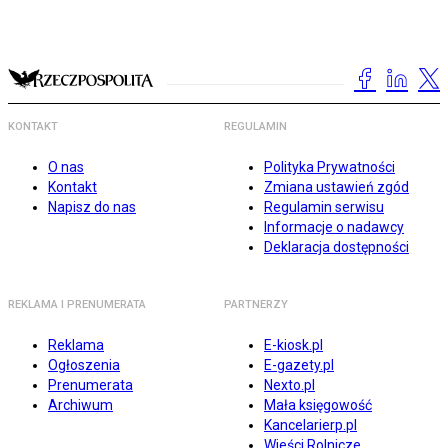
KONTAKT
REGULAMIN
O nas
Polityka Prywatności
Kontakt
Zmiana ustawień zgód
Napisz do nas
Regulamin serwisu
Informacje o nadawcy
Deklaracja dostępności
REKLAMA I PRENUMERATA
PARTNERZY
Reklama
E-kiosk.pl
Ogłoszenia
E-gazety.pl
Prenumerata
Nexto.pl
Archiwum
Mała księgowość
Kancelarierp.pl
Wieści Rolnicze