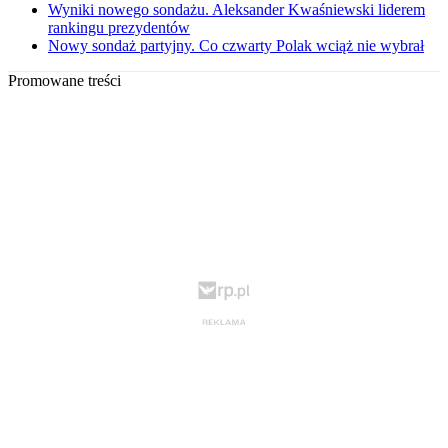
Wyniki nowego sondażu. Aleksander Kwaśniewski liderem
rankingu prezydentów
Nowy sondaż partyjny. Co czwarty Polak wciąż nie wybrał
Promowane treści