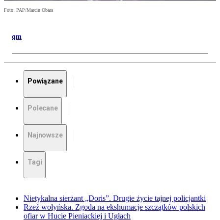
Foto: PAP/Marcin Obara
qm
Powiązane
Polecane
Najnowsze
Tagi
Nietykalna sierżant „Doris”. Drugie życie tajnej policjantki
Rzeź wołyńska. Zgoda na ekshumacje szczątków polskich
ofiar w Hucie Pieniackiej i Ugłach