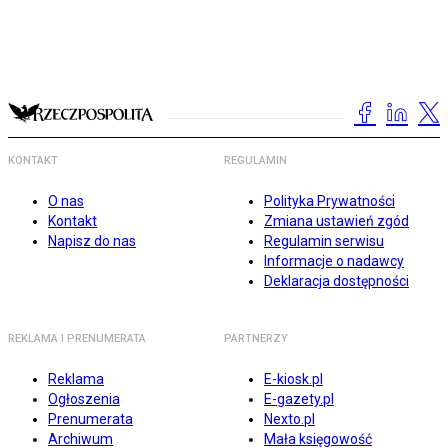
KONTAKT
REGULAMIN
O nas
Polityka Prywatności
Kontakt
Zmiana ustawień zgód
Napisz do nas
Regulamin serwisu
Informacje o nadawcy
Deklaracja dostępności
REKLAMA I PRENUMERATA
PARTNERZY
Reklama
E-kiosk.pl
Ogłoszenia
E-gazety.pl
Prenumerata
Nexto.pl
Archiwum
Mała księgowość