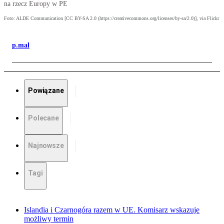
na rzecz Europy w PE
Foto: ALDE Communication [CC BY-SA 2.0 (https://creativecommons.org/licenses/by-sa/2.0)], via Flickr
p.mal
Powiązane
Polecane
Najnowsze
Tagi
Islandia i Czarnogóra razem w UE. Komisarz wskazuje
możliwy termin