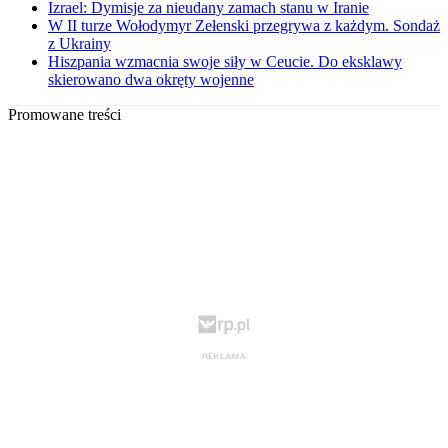
Izrael: Dymisje za nieudany zamach stanu w Iranie
W II turze Wołodymyr Zełenski przegrywa z każdym. Sondaż
z Ukrainy
Hiszpania wzmacnia swoje siły w Ceucie. Do eksklawy
skierowano dwa okręty wojenne
Promowane treści