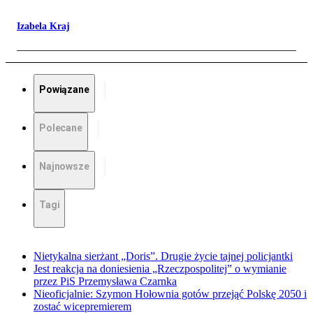
Izabela Kraj
Powiązane
Polecane
Najnowsze
Tagi
Nietykalna sierżant „Doris”. Drugie życie tajnej policjantki
Jest reakcja na doniesienia „Rzeczpospolitej” o wymianie
przez PiS Przemysława Czarnka
Nieoficjalnie: Szymon Hołownia gotów przejąć Polskę 2050 i
zostać wicepremierem