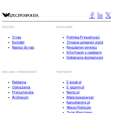
KONTAKT
REGULAMIN
O nas
Polityka Prywatności
Kontakt
Zmiana ustawień zgód
Napisz do nas
Regulamin serwisu
Informacje o nadawcy
Deklaracja dostępności
REKLAMA I PRENUMERATA
PARTNERZY
Reklama
E-kiosk.pl
Ogłoszenia
E-gazety.pl
Prenumerata
Nexto.pl
Archiwum
Mała księgowość
Kancelarierp.pl
Wieści Rolnicze
Życie Warszawy