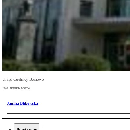
Urząd dzielnicy Bemowo
Foto: materiały prasowe
Janina Blikowska
Powiązane