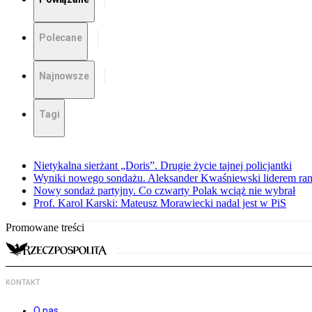
Polecane
Najnowsze
Tagi
Nietykalna sierżant „Doris”. Drugie życie tajnej policjantki
Wyniki nowego sondażu. Aleksander Kwaśniewski liderem ra
Nowy sondaż partyjny. Co czwarty Polak wciąż nie wybrał
Prof. Karol Karski: Mateusz Morawiecki nadal jest w PiS
Promowane treści
KONTAKT
O nas