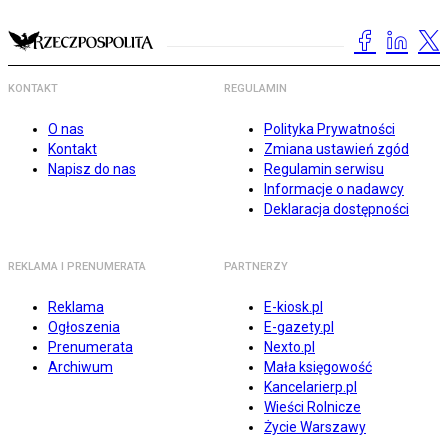
KONTAKT
REGULAMIN
O nas
Polityka Prywatności
Kontakt
Zmiana ustawień zgód
Napisz do nas
Regulamin serwisu
Informacje o nadawcy
Deklaracja dostępności
REKLAMA I PRENUMERATA
PARTNERZY
Reklama
E-kiosk.pl
Ogłoszenia
E-gazety.pl
Prenumerata
Nexto.pl
Archiwum
Mała księgowość
Kancelarierp.pl
Wieści Rolnicze
Życie Warszawy