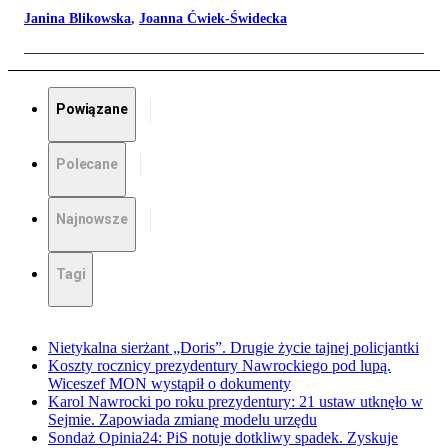
Janina Blikowska
,
Joanna Ćwiek-Świdecka
Powiązane
Polecane
Najnowsze
Tagi
Nietykalna sierżant „Doris”. Drugie życie tajnej policjantki
Koszty rocznicy prezydentury Nawrockiego pod lupą.
Wiceszef MON wystąpił o dokumenty
Karol Nawrocki po roku prezydentury: 21 ustaw utknęło w
Sejmie. Zapowiada zmianę modelu urzędu
Sondaż Opinia24: PiS notuje dotkliwy spadek. Zyskuje