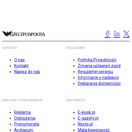
KONTAKT
REGULAMIN
O nas
Polityka Prywatności
Kontakt
Zmiana ustawień zgód
Napisz do nas
Regulamin serwisu
Informacje o nadawcy
Deklaracja dostępności
REKLAMA I PRENUMERATA
PARTNERZY
Reklama
E-kiosk.pl
Ogłoszenia
E-gazety.pl
Prenumerata
Nexto.pl
Archiwum
Mała księgowość