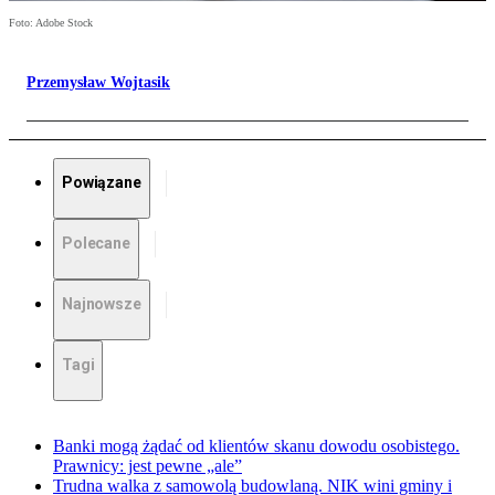
Foto: Adobe Stock
Przemysław Wojtasik
Powiązane
Polecane
Najnowsze
Tagi
Banki mogą żądać od klientów skanu dowodu osobistego.
Prawnicy: jest pewne „ale”
Trudna walka z samowolą budowlaną. NIK wini gminy i