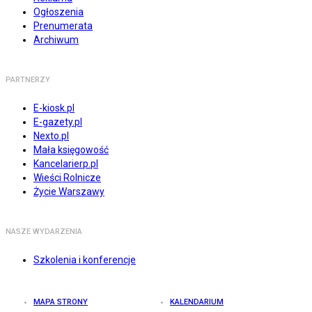
Ogłoszenia
Prenumerata
Archiwum
PARTNERZY
E-kiosk.pl
E-gazety.pl
Nexto.pl
Mała księgowość
Kancelarierp.pl
Wieści Rolnicze
Życie Warszawy
NASZE WYDARZENIA
Szkolenia i konferencje
MAPA STRONY
KALENDARIUM