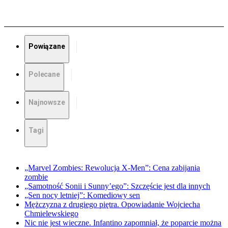
Powiązane
Polecane
Najnowsze
Tagi
„Marvel Zombies: Rewolucja X-Men”: Cena zabijania
zombie
„Samotność Sonii i Sunny’ego”: Szczęście jest dla innych
„Sen nocy letniej”: Komediowy sen
Mężczyzna z drugiego piętra. Opowiadanie Wojciecha
Chmielewskiego
Nic nie jest wieczne. Infantino zapomniał, że poparcie można