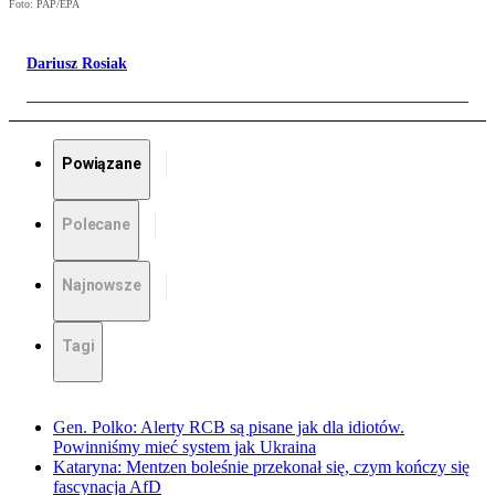
Foto: PAP/EPA
Dariusz Rosiak
Powiązane
Polecane
Najnowsze
Tagi
Gen. Polko: Alerty RCB są pisane jak dla idiotów.
Powinniśmy mieć system jak Ukraina
Kataryna: Mentzen boleśnie przekonał się, czym kończy się
fascynacja AfD