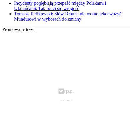
Incydenty pogłębiają przepaść między Polakami i
Ukraińcami. Tak rodzi się wrogość
Tomasz Terlikowski: Słów Brauna nie wolno lekceważyć.
Mundurowi w wyborach do zmiany
Promowane treści