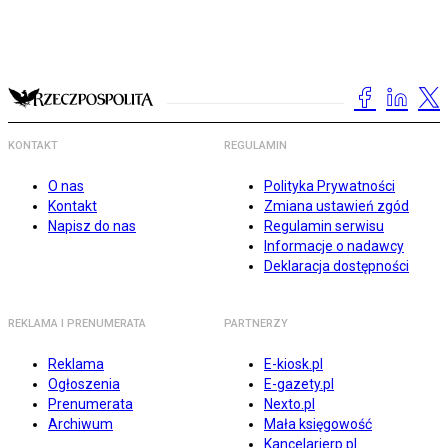
KONTAKT
REGULAMIN
O nas
Polityka Prywatności
Kontakt
Zmiana ustawień zgód
Napisz do nas
Regulamin serwisu
Informacje o nadawcy
Deklaracja dostępności
REKLAMA I PRENUMERATA
PARTNERZY
Reklama
E-kiosk.pl
Ogłoszenia
E-gazety.pl
Prenumerata
Nexto.pl
Archiwum
Mała księgowość
Kancelarierp.pl