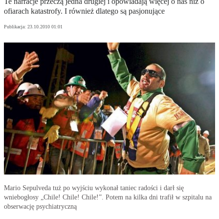
Te narracje przeczą jedna drugiej i opowiadają więcej o nas niż o
ofiarach katastrofy. I również dlatego są pasjonujące
Publikacja:
23.10.2010 01:01
Mario Sepulveda tuż po wyjściu wykonał taniec radości i darł się
wniebogłosy „Chile! Chile! Chile!”. Potem na kilka dni trafił w szpitalu na
obserwację psychiatryczną