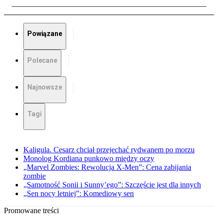
Powiązane
Polecane
Najnowsze
Tagi
Kaligula. Cesarz chciał przejechać rydwanem po morzu
Monolog Kordiana punkowo między oczy
„Marvel Zombies: Rewolucja X-Men”: Cena zabijania
zombie
„Samotność Sonii i Sunny’ego”: Szczęście jest dla innych
„Sen nocy letniej”: Komediowy sen
Promowane treści