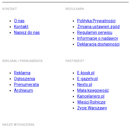
KONTAKT
REGULAMIN
O nas
Polityka Prywatności
Kontakt
Zmiana ustawień zgód
Napisz do nas
Regulamin serwisu
Informacje o nadawcy
Deklaracja dostępności
REKLAMA I PRENUMERATA
PARTNERZY
Reklama
E-kiosk.pl
Ogłoszenia
E-gazety.pl
Prenumerata
Nexto.pl
Archiwum
Mała księgowość
Kancelarierp.pl
Wieści Rolnicze
Życie Warszawy
NASZE WYDARZENIA