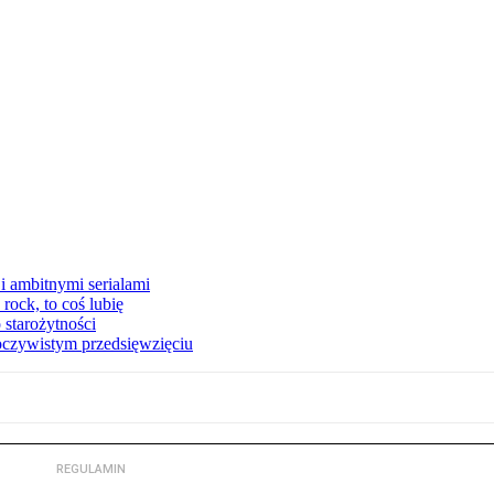
i ambitnymi serialami
ock, to coś lubię
 starożytności
oczywistym przedsięwzięciu
REGULAMIN