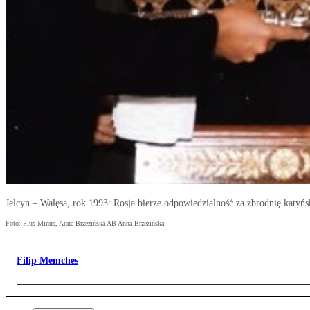
Jelcyn – Wałęsa, rok 1993: Rosja bierze odpowiedzialność za zbrodnię katyńs
Foto: Plus Minus, Anna Brzezińska AB Anna Brzezińska
Filip Memches