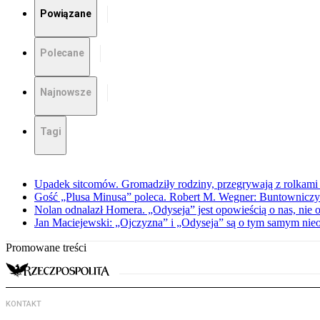
Powiązane
Polecane
Najnowsze
Tagi
Upadek sitcomów. Gromadziły rodziny, przegrywają z rolkami 
Gość „Plusa Minusa” poleca. Robert M. Wegner: Buntowniczy r
Nolan odnalazł Homera. „Odyseja” jest opowieścią o nas, nie o
Jan Maciejewski: „Ojczyzna” i „Odyseja” są o tym samym nie
Promowane treści
KONTAKT