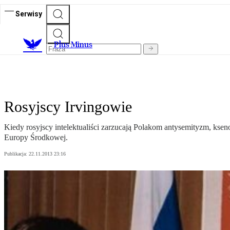
Serwisy
Plus Minus
Rosyjscy Irvingowie
Kiedy rosyjscy intelektualiści zarzucają Polakom antysemityzm, ksen
Europy Środkowej.
Publikacja:
22.11.2013 23:16