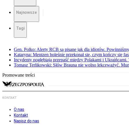
Najnowsze
Tagi
Gen. Polko: Alerty RCB są pisane jak dla idiotów. Powinniśmy
Kataryna: Mentzen boleśnie przekonał się, czym kończy się fa
Incydenty pogłębiają przepaść między Polakami i Ukraińcami. 
Tomasz Terlikowski: Słów Brauna nie wolno lekceważyć. Mu
Promowane treści
KONTAKT
O nas
Kontakt
Napisz do nas