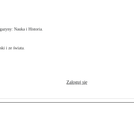
!
azyny: Nauka i Historia.
ki i ze świata.
Zaloguj się