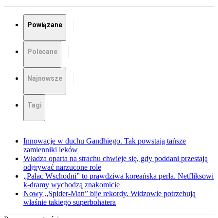
Powiązane
Polecane
Najnowsze
Tagi
Innowacje w duchu Gandhiego. Tak powstają tańsze
zamienniki leków
Władza oparta na strachu chwieje się, gdy poddani przestają
odgrywać narzucone role
„Pałac Wschodni” to prawdziwa koreańska perła. Netfliksowi
k-dramy wychodzą znakomicie
Nowy „Spider-Man” bije rekordy. Widzowie potrzebują
właśnie takiego superbohatera